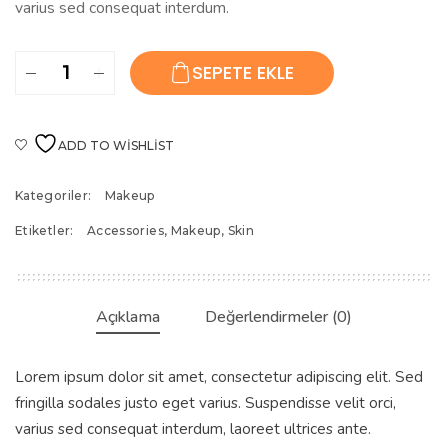
varius sed consequat interdum.
Painting
SEPETE EKLE
Nails
Set
adet
ADD TO WISHLIST
Kategoriler:
Makeup
Etiketler:
Accessories
,
Makeup
,
Skin
Açıklama
Değerlendirmeler (0)
Lorem ipsum dolor sit amet, consectetur adipiscing elit. Sed
fringilla sodales justo eget varius. Suspendisse velit orci,
varius sed consequat interdum, laoreet ultrices ante.